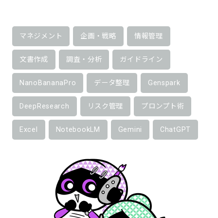
マネジメント
企画・戦略
情報管理
文書作成
調査・分析
ガイドライン
NanoBananaPro
データ整理
Genspark
DeepResearch
リスク管理
プロンプト術
Excel
NotebookLM
Gemini
ChatGPT