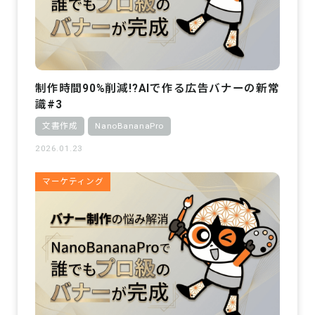
制作時間90%削減!?AIで作る広告バナーの新常
識#3
文書作成
NanoBananaPro
2026.01.23
マーケティング