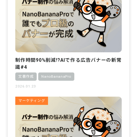
制作時間90%削減!?AIで作る広告バナーの新常
識#4
文書作成
NanoBananaPro
2026.01.23
マーケティング