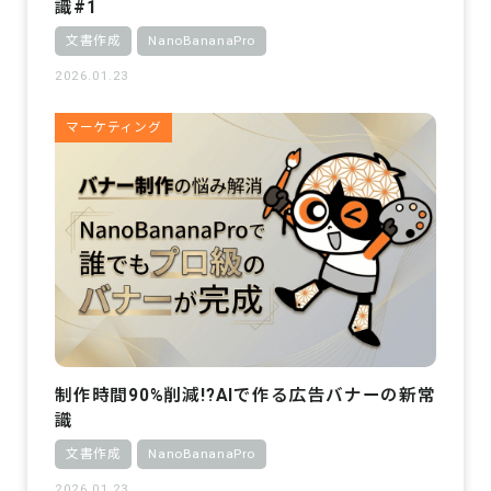
識#1
文書作成
NanoBananaPro
2026.01.23
マーケティング
制作時間90%削減!?AIで作る広告バナーの新常
識
文書作成
NanoBananaPro
2026.01.23