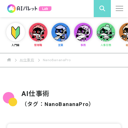
検 索
入門編
管理職
営業
事務
人事労務
AI仕事術
NanoBananaPro
AI仕事術
（タグ：NanoBananaPro）